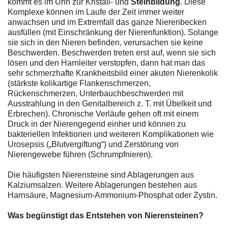
kommt es im Urin zur Kristall- und
Steinbildung
. Diese
Komplexe können im Laufe der Zeit immer weiter
anwachsen und im Extremfall das ganze Nierenbecken
ausfüllen (mit Einschränkung der Nierenfunktion). Solange
sie sich in den Nieren befinden, verursachen sie keine
Beschwerden. Beschwerden treten erst auf, wenn sie sich
lösen und den Harnleiter verstopfen, dann hat man das
sehr schmerzhafte Krankheitsbild einer akuten Nierenkolik
(stärkste kolikartige Flankenschmerzen,
Rückenschmerzen, Unterbauchbeschwerden mit
Ausstrahlung in den Genitalbereich z. T. mit Übelkeit und
Erbrechen). Chronische Verläufe gehen oft mit einem
Druck in der Nierengegend einher und können zu
bakteriellen Infektionen und weiteren Komplikationen wie
Urosepsis („Blutvergiftung“) und Zerstörung von
Nierengewebe führen (Schrumpfnieren).
Die häufigsten Nierensteine sind Ablagerungen aus
Kalziumsalzen. Weitere Ablagerungen bestehen aus
Harnsäure, Magnesium-Ammonium-Phosphat oder Zystin.
Was begünstigt das Entstehen von Nierensteinen?