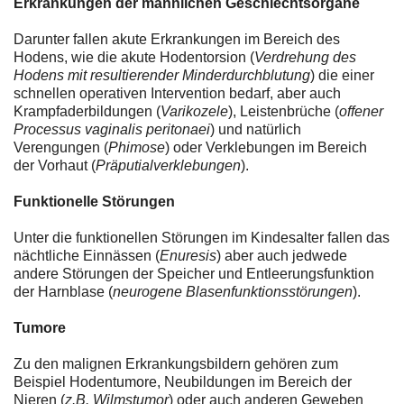
Erkrankungen der männlichen Geschlechtsorgane
Darunter fallen akute Erkrankungen im Bereich des
Hodens, wie die akute Hodentorsion (
Verdrehung des
Hodens mit resultierender Minderdurchblutung
) die einer
schnellen operativen Intervention bedarf, aber auch
Krampfaderbildungen (
Varikozele
), Leistenbrüche (
offener
Processus vaginalis peritonaei
) und natürlich
Verengungen (
Phimose
) oder Verklebungen im Bereich
der Vorhaut (
Präputialverklebungen
).
Funktionelle Störungen
Unter die funktionellen Störungen im Kindesalter fallen das
nächtliche Einnässen (
Enuresis
) aber auch jedwede
andere Störungen der Speicher und Entleerungsfunktion
der Harnblase (
neurogene Blasenfunktionsstörungen
).
Tumore
Zu den malignen Erkrankungsbildern gehören zum
Beispiel Hodentumore, Neubildungen im Bereich der
Nieren (
z.B. Wilmstumor
) oder auch anderen Geweben