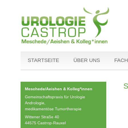
STARTSEITE
ÜBER UNS
FACH
S
Meschede/Aeishen & Kolleg*innen
Gemeinschaftspraxis für Urologie
Andrologie,
medikamentöse Tumortherapie
Wittener Straße 40
44575 Castrop-Rauxel